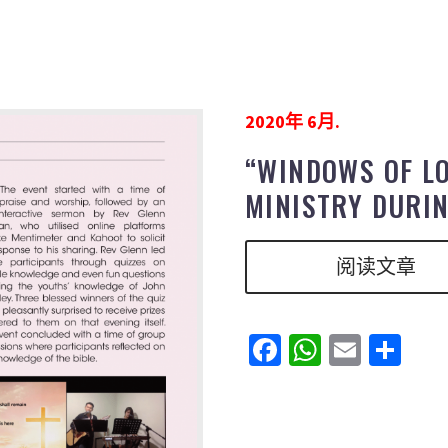
2020年 6月.
“WINDOWS OF L
MINISTRY DURIN
阅读文章
Facebook
WhatsAp
Email
分
享