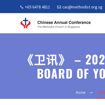
+65 6478 4811
cac@methodist.org.sg
《卫讯》 – 2020
BOARD OF YO
Home
《卫讯》