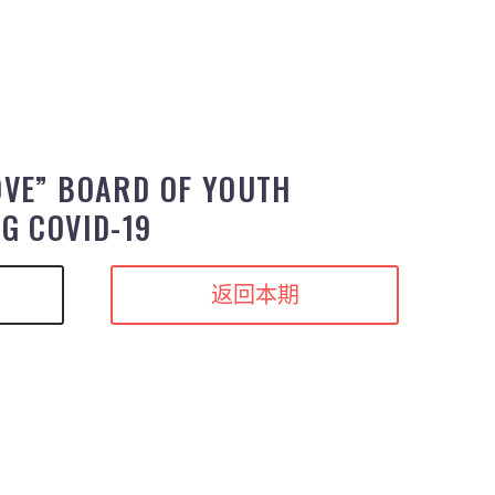
OVE” BOARD OF YOUTH
G COVID-19
返回本期
p