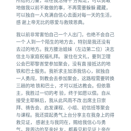
所给的力量，现在我活得十 分知足，可以勇敢
地做我以前不敢做的事，不再需要躲躲 藏藏，
可以独自一人充满自信心去面对每一天的生活，
感 谢上帝无比的慈爱与救赎恩典。
我以前非常害怕自己一个人出门，也绝不会自己
一个 人到一个陌生的地方去，特别是我还没有
去过的地方。我方腰治姐妹（左边第二位）决志
信主与家庭祝福礼拜。 家住在文礼，要到卫理
公会巴耶黎峇堂参加聚会，没有直 接抵达的地
铁和巴士服务。我祈求主加添我信心，就独自
一人勇闯，到教会去参加聚会，这路程需要转换
三趟的地 铁和巴士，才可以抵达教会。但依靠
主，我胜过一切的考 验，终于如愿以偿。自从
接受主耶稣后，我从此风雨不改 出席主日崇
拜、祷告会、启发课程、小组、初信班等聚会
与课程。我还提起勇气上台分享主在我身上的得
救见证， 感谢主与我同在，赐给我信心与勇
气。我周边的至亲好 友，都看见和见证上帝在