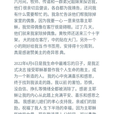
六月间，牧师、传道和一群弟兄姐妹来探访我，
他们 很亲切且健谈，各自都为我祷告，还问我
有什么需要帮忙 的。我急忙告诉他们帮我除掉
家里的偶像，因为我要一心 一意来信靠主耶
稣，我觉得偶像在客厅很是碍眼。过了几 天，
他们就来我家除掉偶像。黄牧师还送来三个十字
架， 大的挂在客厅，中的贴在大门，另外一个
小的刚好给我当 作书签用，安排得十分周到，
真是感谢赞美主的奇异恩 典。
2022年6月6日是我生命中最难忘的日子，是我正
式决志 接受耶稣基督作我个人生命的救主，成
为一个新造的人。 我的心中充满喜乐和感恩，
终于找到我该走的路，我以前 的害怕，恐惧，
没自信、挣扎等情绪全都被消除了。感谢 主耶
稣让我的内心从此踏上充满平安、喜乐和感恩之
路。 我感谢儿媳们的孝心支持我，亲戚们的鼓
励，祝福了我人 生下半场的幸福，因为主耶稣