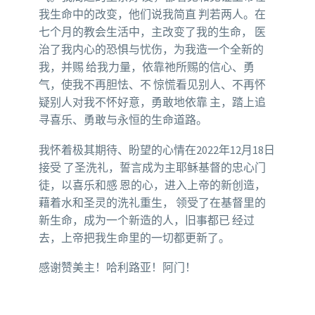
我生命中的改变，他们说我简直 判若两人。在
七个月的教会生活中，主改变了我的生命， 医
治了我内心的恐惧与忧伤，为我造一个全新的
我，并赐 给我力量，依靠祂所赐的信心、勇
气，使我不再胆怯、不 惊慌看见别人、不再怀
疑别人对我不怀好意，勇敢地依靠 主，踏上追
寻喜乐、勇敢与永恒的生命道路。
我怀着极其期待、盼望的心情在2022年12月18日
接受 了圣洗礼，誓言成为主耶稣基督的忠心门
徒，以喜乐和感 恩的心，进入上帝的新创造，
藉着水和圣灵的洗礼重生， 领受了在基督里的
新生命，成为一个新造的人，旧事都已 经过
去，上帝把我生命里的一切都更新了。
感谢赞美主！哈利路亚！阿门！