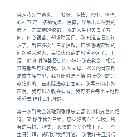
自从我先生逝世后，紧张、胆怯、恐惧、彷徨、
心神不 定、精神恍惚、憔悴，经常出现在我的
脸上。失去他的依 靠，我的人生也失去了方
向。内心很苦，却求助无门，我 知道自己快崩
溃了。后来多次与三弟提起，直到他确定我 的
问题越来越大，离得优郁症的风险不远了。于
是，他吩 咐作基督徒的小妹带我去教会，相信
只有耶稣可以救我。 因为父母、老公的骨灰都
是放在庙堂里，我开始时是不情 愿接受别的宗
教信仰的。在未踏进教会之前，我再三向小 妹
声明，我可以去教会看看，我可不会每个星期都
乖乖去 作什么礼拜的。
第一次到教会就碰到张振忠会督亲切和友善的招
待，又 称呼我为三姐，感觉好窝心与温暖，所
有的害怕、胆怯、 恐惧的心就全放下了。一个
主日崇拜，黄明娇牧师讲道， 我很好奇且觉得