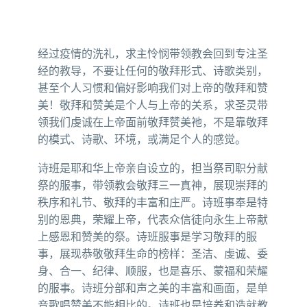
经过疫情的洗礼，求主怜悯带领教会回到专注圣
经的教导，不要让任何的敬拜形式、诗歌类别，
甚至个人习惯和偏好影响我们对上帝的敬拜和赞
美！敬拜和赞美是个人与上帝的关系，求圣灵带
领我们虔诚在上帝面前敬拜赞美祂，不是靠敬拜
的模式、诗歌、环境，或满足个人的感觉。
诗班是耶和华上帝亲自设立的，担当祭司职分献
祭的服事，带领教会敬拜三一真神，展现崇拜的
秩序和礼节、敬拜的丰富和庄严。诗班事奉是特
别的恩典，荣耀上帝，代表众信徒向永生上帝献
上感恩和赞美的祭。诗班服事是学习敬拜的服
事，展现恭敬敬拜生命的榜样：圣洁、虔诚、委
身、合一、纪律、顺服，也是喜乐、蒙福和荣耀
的服事。诗班分部和声之美的丰富和画面，是单
音歌唱赞美不能相比的。诗班也是培养和造就教