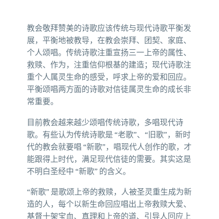
教会敬拜赞美的诗歌应该传统与现代诗歌平衡发
展，平衡地被教导，在教会崇拜、团契、家庭、
个人颂唱。传统诗歌注重宣扬三一上帝的属性、
救赎、作为，注重信仰根基的建造；现代诗歌注
重个人属灵生命的感受，呼求上帝的爱和回应。
平衡颂唱两方面的诗歌对信徒属灵生命的成长非
常重要。
目前教会越来越少颂唱传统诗歌，多唱现代诗
歌。有些认为传统诗歌是 “老歌”、“旧歌”，新时
代的教会就要唱 “新歌”，唱现代人创作的歌，才
能跟得上时代，满足现代信徒的需要。其实这是
不明白圣经中 “新歌” 的含义。
“新歌” 是歌颂上帝的救赎，人被圣灵重生成为新
造的人，每个以新生命回应唱出上帝救赎大爱、
基督十架宝血、真理和上帝的道、引导人回应上