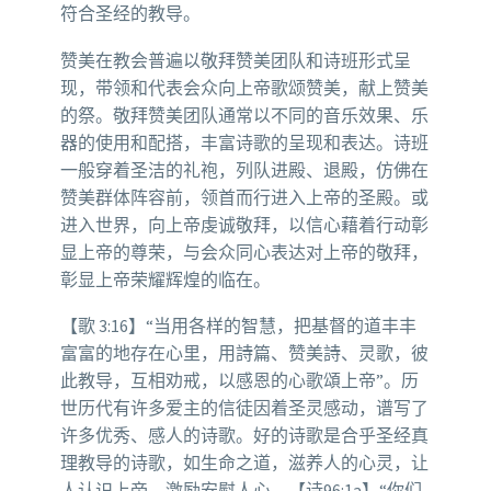
符合圣经的教导。
赞美在教会普遍以敬拜赞美团队和诗班形式呈
现，带领和代表会众向上帝歌颂赞美，献上赞美
的祭。敬拜赞美团队通常以不同的音乐效果、乐
器的使用和配搭，丰富诗歌的呈现和表达。诗班
一般穿着圣洁的礼袍，列队进殿、退殿，仿佛在
赞美群体阵容前，领首而行进入上帝的圣殿。或
进入世界，向上帝虔诚敬拜，以信心藉着行动彰
显上帝的尊荣，与会众同心表达对上帝的敬拜，
彰显上帝荣耀辉煌的临在。
【歌 3:16】“当用各样的智慧，把基督的道丰丰
富富的地存在心里，用詩篇、赞美詩、灵歌，彼
此教导，互相劝戒，以感恩的心歌頌上帝”。历
世历代有许多爱主的信徒因着圣灵感动，谱写了
许多优秀、感人的诗歌。好的诗歌是合乎圣经真
理教导的诗歌，如生命之道，滋养人的心灵，让
人认识上帝，激励安慰人心。【诗96:1a】“你们