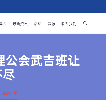
年会
最新资讯
活动
资源
联系我们
：卫理公会武吉班让
不尽
年：感恩不尽