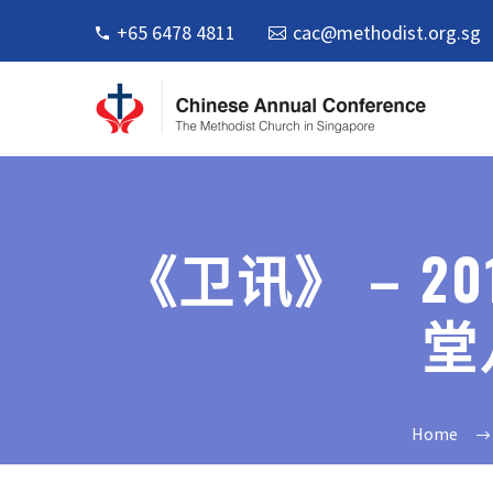
+65 6478 4811
cac@methodist.org.sg
《卫讯》 – 2
堂
Home