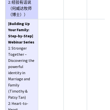
2: 经验有话说
（何威达牧师
（博士））
[Building Up
Your Family:
Step-by-Step]
Webinar Series
1: Stronger
Together –
Discovering the
powerful
identity in
Marriage and
Family
(Timothy &
Patsy Tan)
2: Heart-to-
Heart