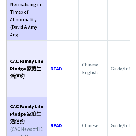
Normalising in
Times of
Abnormality
(David & Amy
Ang)
CAC Family Life
Chinese,
Pledge 家庭生
READ
Guide/Info
English
活信约
CAC Family Life
Pledge 家庭生
活信约
READ
Chinese
Guide/Info
(CAC News #412