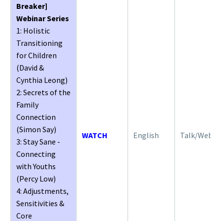
Breaker]
Webinar Series
1: Holistic
Transitioning
for Children
(David &
Cynthia Leong)
2: Secrets of the
Family
Connection
(Simon Say)
WATCH
English
Talk/Webin
3: Stay Sane -
Connecting
with Youths
(Percy Low)
4: Adjustments,
Sensitivities &
Core