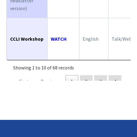
newsletter
version)
CCLI Workshop
WATCH
English
Talk/Webin
Showing 1 to 10 of 68 records
First
Previous
1
2
3
4
5
6
7
Next
Last