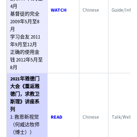
4月
WATCH
Chinese
Guide/Info
基督徒的完全
2009年5月至8
月
学习会友 2011
年9月至12月
正确的使用金
钱 2012年5月至
8月
2021年雅德门
大会《重返雅
德门，求教卫
斯理》讲座系
列
1: 救恩新视觉
READ
Chinese
Talk/Webin
（何威达牧师
（博士））