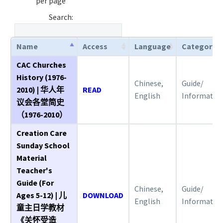
per page
Search:
Name
Access
Language
Category
CAC Churches
History (1976-
Chinese,
Guide/
2010) | 华人年
READ
English
Informatio
议会各堂简史
（1976-2010）
Creation Care
Sunday School
Material
Teacher's
Guide (For
Chinese,
Guide/
Ages 5-12) | 儿
DOWNLOAD
English
Informatio
童主日学教材
《关怀受造