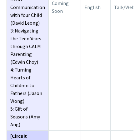
Coming
Communication
English
Talk/Webin
Soon
with Your Child
(David Leong)
3: Navigating
the Teen Years
through CALM
Parenting
(Edwin Choy)
4: Turning
Hearts of
Children to
Fathers (Jason
Wong)
5: Gift of
Seasons (Amy
Ang)
[Circuit