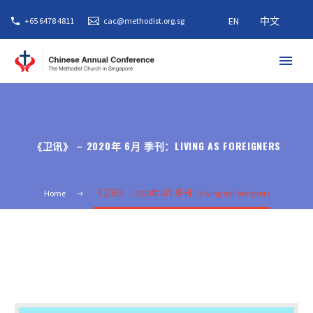
EN
中文
+65 6478 4811
cac@methodist.org.sg
《卫讯》 – 2020年 6月 季刊：LIVING AS FOREIGNERS
Home
《卫讯》 – 2020年 6月 季刊：Living as Foreigners