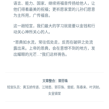
语言、能力、国家、继续将福音传扬给他人，让
他们得着最美的祝福；更祈愿家里的儿孙们愿意
为主所用，广传福音。
这一趟短宣，我们最大的学习就是要以金钱和行
动关心神所关心的人。
“恩典如水流，常往低处走，反而在破碎之处流
露出来。上帝的恩典，会在意想不到的地方，发
出耀眼的光芒…”我们这样祷告。
文章整合：郭芬珠
短宣队员：黄玉娇传道、江琦恩、郭芬珠、曾妮、陈春来、叶洪财。
女皇镇堂