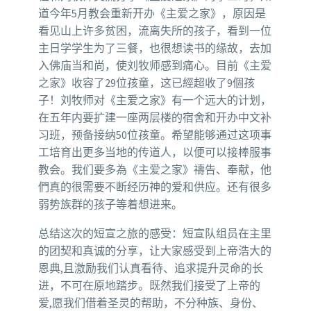
道今年5月教会重新开办《主爱之家》，原因是
看见山上许多贫困，流离失所的孩子，看到一位
主日学学生为了三餐，也很想读书的缘故，去加
入佛庙当和尚，使刘牧师感到痛心。目前《主爱
之家》收容了29位孩童，这已經超收了9個孩
子！刘牧师对《主爱之家》有一个远大的计划，
在五年内要扩建一座两层楼的宿舍和开办中文补
习班，预备接纳50位孩童。希望能够通过这项事
工培育出更多当地的传道人，以便可以接棒服事
教会。我们要多為《主爱之家》禱告、奉献，他
們真的很需要不断经历神的爱和供应。还有很多
弱势族群的孩子等着想进来。
总结这次的短宣之旅的感受：短宣队组员在主里
的团契和真诚的分享，让大家感受到上帝浩大的
恩典,且激励我们认真看待、追求提升灵命的长
进，不可在原地踏步。既然我们接受了上帝的
爱,愿我们借着圣灵的帮助，不分种族、身份、