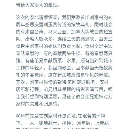
带给大家很大的激励。
这次的泰北清莱短宣，我们受邀参加刘家村的30
周年感恩庆暨刘玉贵传道的按牧典礼。同时赴会
的有来自台湾、马来西亚、加拿大等教会的短宣
队，出席人数众多。连续三天的感恩庆，每天三
餐皆由刘家村的姐妹们负责烹调，食材全是由短
宣队奉献的：有的奉献两头牛犊、有的奉献两只
猪、有些弟兄奉献蔬菜、水果。还有出外到城市
工作的年轻人，都回到教会，且奉献当天按牧典
礼的午宴费用，这在新加坡应该是罕见的奉献。
其次，刘家村热情的款待:来回载送服务，安排
居所和行程，弟兄姐妹呈现的精彩表演节目，都
让我们感到特别温馨，见证了教会弟兄姐妹对刘
家村的关爱和归属感。
60年前先辈在刘家村开垦荒地, 在艰苦的环境
下，一人一锄地翻土，播种； 30年后，上帝藉