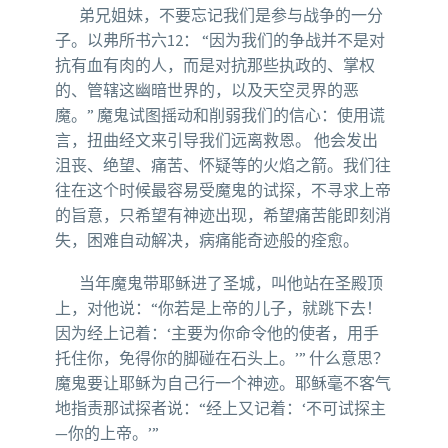
弟兄姐妹，不要忘记我们是参与战争的一分
子。以弗所书六12： “因为我们的争战并不是对
抗有血有肉的人，而是对抗那些执政的、掌权
的、管辖这幽暗世界的，以及天空灵界的恶
魔。” 魔鬼试图摇动和削弱我们的信心：使用谎
言，扭曲经文来引导我们远离救恩。 他会发出
沮丧、绝望、痛苦、怀疑等的火焰之箭。我们往
往在这个时候最容易受魔鬼的试探，不寻求上帝
的旨意，只希望有神迹出现，希望痛苦能即刻消
失，困难自动解决，病痛能奇迹般的痊愈。
当年魔鬼带耶稣进了圣城，叫他站在圣殿顶
上，对他说：“你若是上帝的儿子，就跳下去！
因为经上记着：‘主要为你命令他的使者，用手
托住你，免得你的脚碰在石头上。’” 什么意思？
魔鬼要让耶稣为自己行一个神迹。耶稣毫不客气
地指责那试探者说：“经上又记着：‘不可试探主
—你的上帝。’”