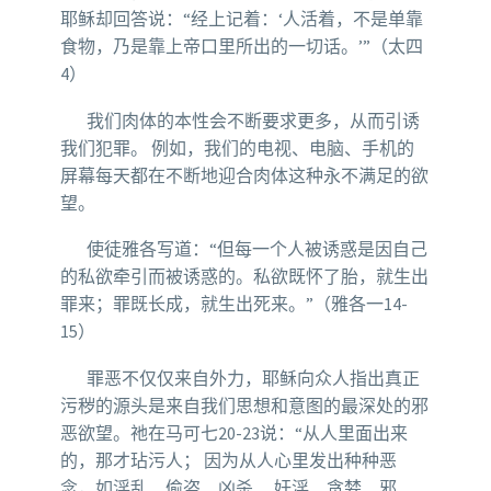
耶稣却回答说：“经上记着：‘人活着，不是单靠
食物，乃是靠上帝口里所出的一切话。’”（太四
4）
我们肉体的本性会不断要求更多，从而引诱
我们犯罪。 例如，我们的电视、电脑、手机的
屏幕每天都在不断地迎合肉体这种永不满足的欲
望。
使徒雅各写道：“但每一个人被诱惑是因自己
的私欲牵引而被诱惑的。私欲既怀了胎，就生出
罪来；罪既长成，就生出死来。”（雅各一14-
15）
罪恶不仅仅来自外力，耶稣向众人指出真正
污秽的源头是来自我们思想和意图的最深处的邪
恶欲望。祂在马可七20-23说：“从人里面出来
的，那才玷污人； 因为从人心里发出种种恶
念，如淫乱、偷盗、凶杀、 奸淫、贪婪、邪