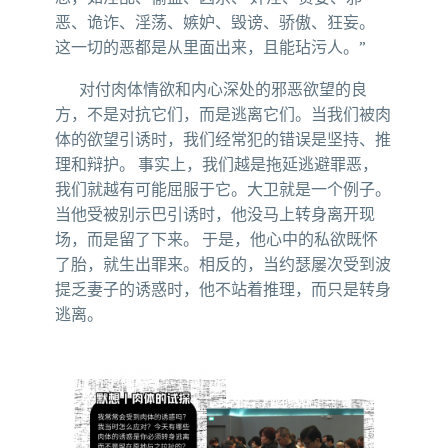
恶、诡诈、淫荡、嫉妒、毁谤、骄傲、狂妄。
这一切的恶都是从里面出来，且能玷污人。”
对付肉体情欲和内心深处的邪恶欲望的良
方，不是对抗它们，而是逃离它们。当我们被肉
体的欲望引诱时，我们经常犯的错误是坚持、推
理和辩护。 事实上，我们越是拖延逃避罪恶，
我们就越有可能屈服于它。大卫就是一个例子。
当他受被别示巴引诱时，他没马上转身离开现
场，而是留了下来。 于是，他心中的私欲既怀
了胎，就生出罪来。相反的，当约瑟屡次受到波
提乏妻子的诱惑时，他不站着推理，而只是转身
逃离。