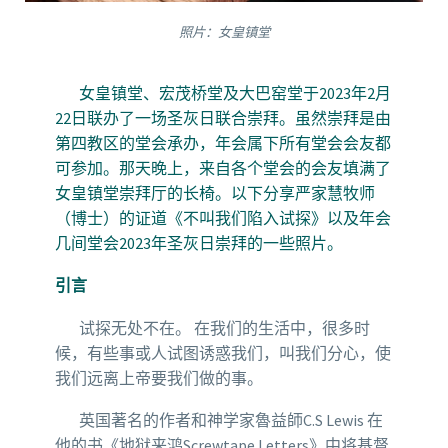
照片：女皇镇堂
女皇镇堂、宏茂桥堂及大巴窑堂于2023年2月
22日联办了一场圣灰日联合崇拜。虽然崇拜是由
第四教区的堂会承办，年会属下所有堂会会友都
可参加。那天晚上，来自各个堂会的会友填满了
女皇镇堂崇拜厅的长椅。以下分享严家慧牧师
（博士）的证道《不叫我们陷入试探》以及年会
几间堂会2023年圣灰日崇拜的一些照片。
引言
试探无处不在。 在我们的生活中，很多时
候，有些事或人试图诱惑我们，叫我们分心，使
我们远离上帝要我们做的事。
英国著名的作者和神学家魯益師C.S Lewis 在
他的书《地狱来鸿Screwtape Letters》中将基督