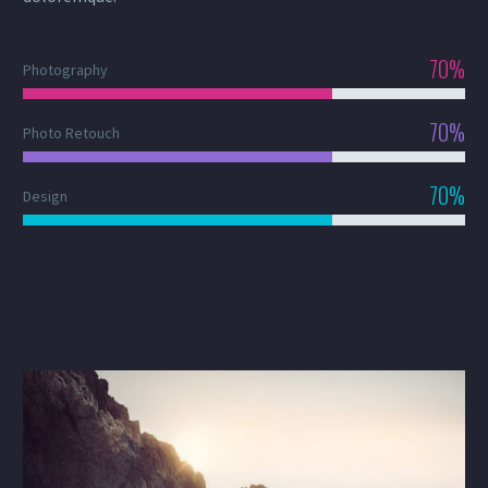
70%
Photography
70%
Photo Retouch
70%
Design