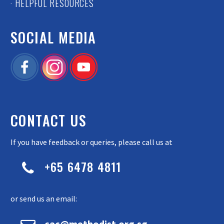
· HELPFUL RESOURCES
SOCIAL MEDIA
CONTACT US
If you have feedback or queries, please call us at
+65 6478 4811


or send us an email:
cac@methodist.org.sg