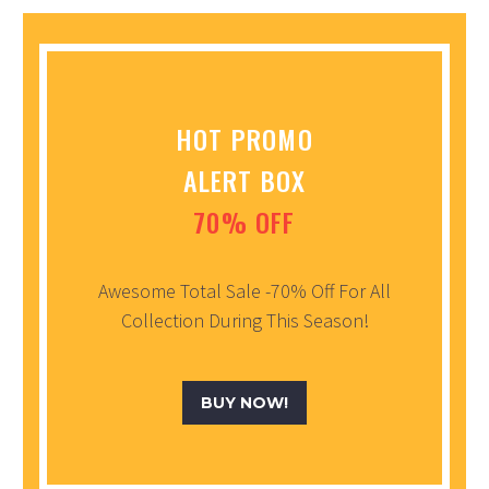
HOT PROMO
ALERT BOX
70% OFF
Awesome Total Sale -70% Off For All
Collection During This Season!
BUY NOW!