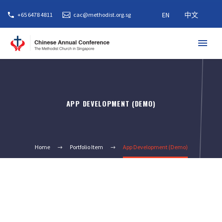
EN
中文
+65 6478 4811
cac@methodist.org.sg
APP DEVELOPMENT (DEMO)
Home
Portfolio Item
App Development (Demo)