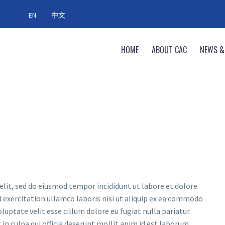
EN
中文
HOME
ABOUT CAC
NEWS &
elit, sed do eiusmod tempor incididunt ut labore et dolore
 exercitation ullamco laboris nisi ut aliquip ex ea commodo
luptate velit esse cillum dolore eu fugiat nulla pariatur.
in culpa qui officia deserunt mollit anim id est laborum.