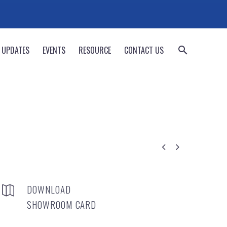
 UPDATES
EVENTS
RESOURCE
CONTACT US


DOWNLOAD


SHOWROOM CARD