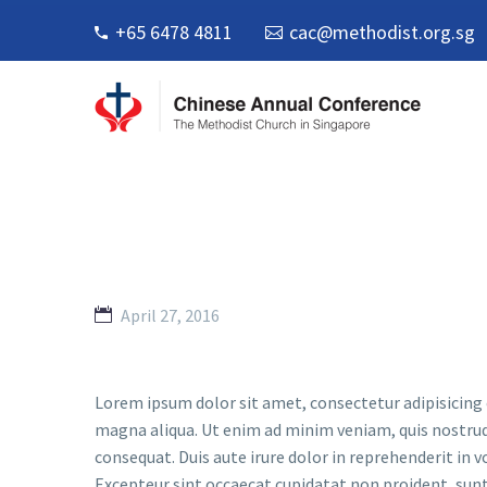
+65 6478 4811
cac@methodist.org.sg
April 27, 2016
Lorem ipsum dolor sit amet, consectetur adipisicing 
magna aliqua. Ut enim ad minim veniam, quis nostrud
consequat. Duis aute irure dolor in reprehenderit in vo
Excepteur sint occaecat cupidatat non proident, sunt 