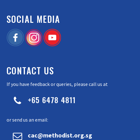
SOCIAL MEDIA
CONTACT US
If you have feedback or queries, please call us at
+65 6478 4811


or send us an email:


cac@methodist.org.sg