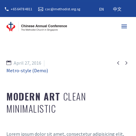
EN
中文
+65 6478 4811
cac@methodist.org.sg


April 27, 2016
Metro-style (Demo)
MODERN ART
CLEAN
MINIMALISTIC
Lorem ipsum dolor sit amet, consectetur adipisicing elit,