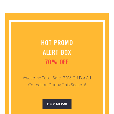
HOT PROMO
ALERT BOX
70% OFF
Awesome Total Sale -70% Off For All
Collection During This Season!
BUY NOW!