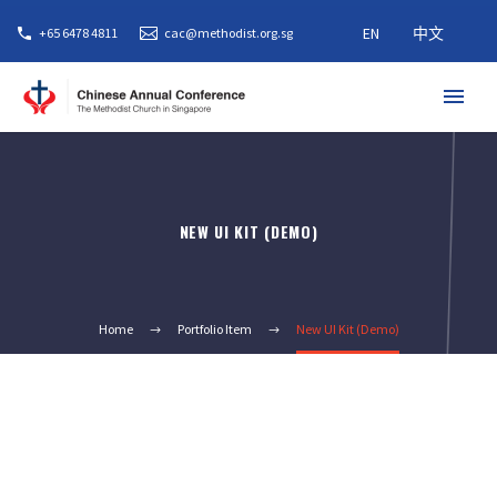
EN
中文
+65 6478 4811
cac@methodist.org.sg
NEW UI KIT (DEMO)
Home
Portfolio Item
New UI Kit (Demo)