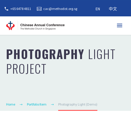
EN
中文
+65 6478 4811
cac@methodist.org.sg
PHOTOGRAPHY
LIGHT
PROJECT
Home
Portfolio Item
Photography Light (Demo)