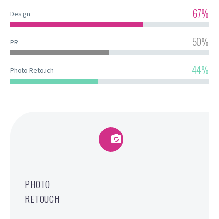
67%
Design
50%
PR
44%
Photo Retouch


PHOTO
RETOUCH