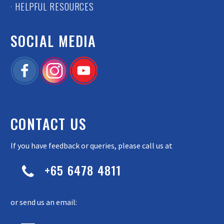
· HELPFUL RESOURCES
SOCIAL MEDIA
CONTACT US
If you have feedback or queries, please call us at
+65 6478 4811


or send us an email: