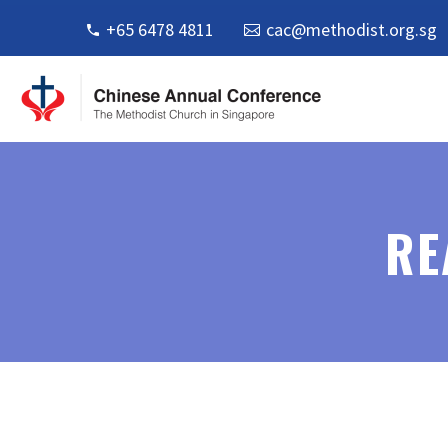
+65 6478 4811
cac@methodist.org.sg
RE