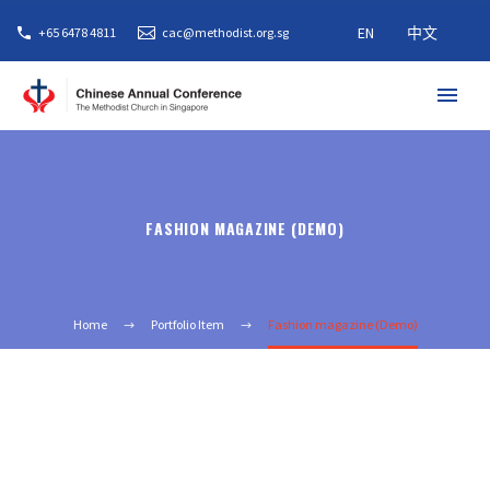
EN
中文
+65 6478 4811
cac@methodist.org.sg
FASHION MAGAZINE (DEMO)
Home
Portfolio Item
Fashion magazine (Demo)