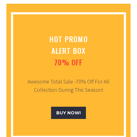
HOT PROMO
ALERT BOX
70% OFF
Awesome Total Sale -70% Off For All
Collection During This Season!
BUY NOW!